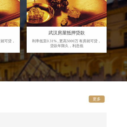
武汉房屋抵押贷款
别墅就可贷，
利率低至0.31% , 更高5000万 有房就可贷，
利率低
贷款年限久，利息低
更多