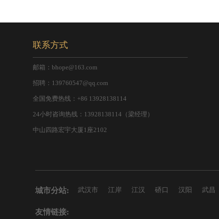
联系方式
邮箱：bhope@163.com
招聘：139760547@qq.com
全国免费热线：+86 13928138114
24小时咨询热线：13928138114（梁经理）
中山四路宏宇大厦1座2102
城市分站:
武汉市
江岸
江汉
硚口
汉阳
武昌
友情链接: