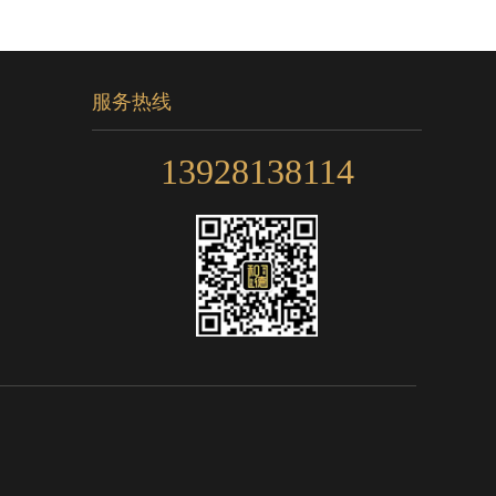
服务热线
13928138114